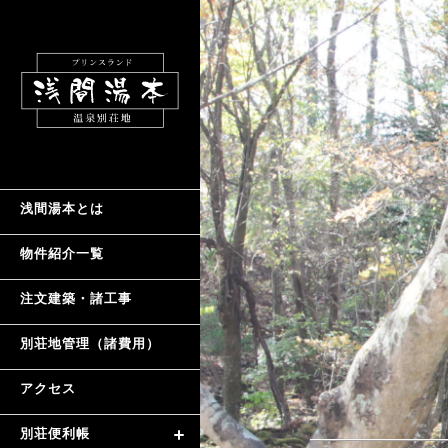
浅間湯本とは
物件紹介一覧
注文建築・諸工事
別荘地管理（諸費用）
アクセス
別荘便利帳