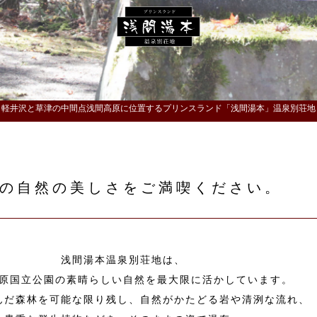
軽井沢と草津の中間点浅間高原に位置するプリンスランド「浅間湯本」温泉別荘地
の自然の美しさをご満喫ください。
浅間湯本温泉別荘地は、
原国立公園の素晴らしい自然を最大限に活かしています。
んだ森林を可能な限り残し、自然がかたどる岩や清洌な流れ、