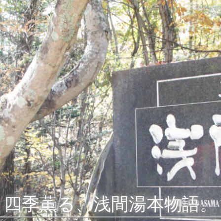
四季薫る、浅間湯本物語。